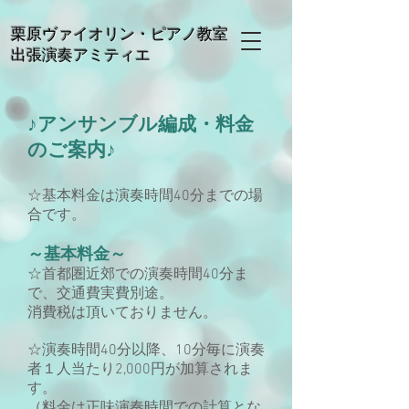
栗原ヴァイオリン・ピアノ教室
出張演奏アミティエ
♪アンサンブル編成・料金
のご案内♪
☆基本料金は演奏時間40分までの場
合です。
～基本料金～
☆首都圏近郊での演奏時間40分ま
で、交通費実費別途。
消費税は頂いておりません。
☆演奏時間40分以降、10分毎に演奏
者１人当たり2,000円が加算されま
す。
（料金は正味演奏時間での計算とな