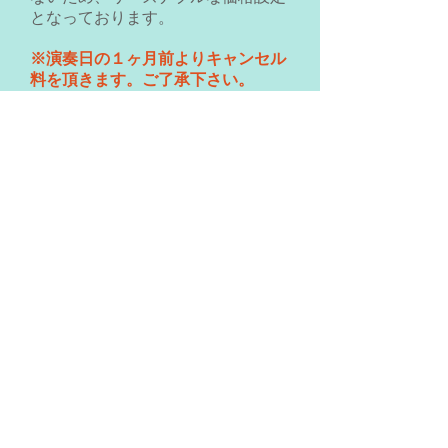
となっております。
※演奏日の１ヶ月前よりキャンセル
料を頂きます。ご了承下さい。
１ヶ月前～14日前
・演奏料金の２０％
13日前～７日前
・演奏料金の５０％
６日前～前日
・ 演奏料金の７０％
演奏当日
・演奏料金全額
詳細は
お問い合わせフォーム
、また
は
お電話
にてお気軽にお問い合わせ
下さい♪