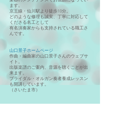
楽器のメンテナンスでお世話になってい
ます。
京王線・仙川駅より徒歩10分。
どのような修理も誠実、丁寧に対応して
くださる名工として
有名演奏家からも支持されている職工さ
んです。
山口景子ホームページ
作曲・編曲家の山口景子さんのウェブサ
イト。
出版楽譜のご案内、音源を聴くことが出
来ます。
ブライダル・オルガン奏者養成レッスン
も開講しています。
（さいたま市）
イワモト ヴァイオリン教室
同門の先輩によるヴァイオリン教室で
す。
基礎の積み重ねで高度な演奏を実現して
います。
（狛江・西麻布・池袋に教室がありま