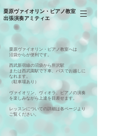
栗原ヴァイオリン・ピアノ教室
出張演奏アミティエ
栗原ヴァイオリン・ピアノ教室へは
沼袋からが便利です。
西武新宿線の沼袋から所沢駅
または西武園駅で下車、バスでお越しに
なれます。
（駐車場あり）
ヴァイオリン、ヴィオラ、ピアノの演奏
を楽しみながら上達を目差せます。
レッスンについての詳細は各ページより
ご覧ください。